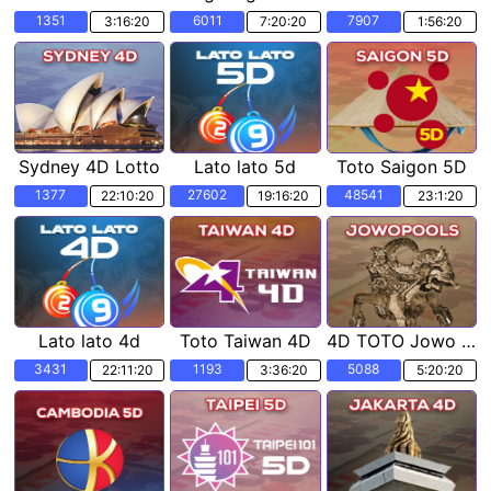
1351
6011
7907
3:16:18
7:20:18
1:56:18
Sydney 4D Lotto
Lato lato 5d
Toto Saigon 5D
1377
27602
48541
22:10:18
19:16:18
23:1:18
Lato lato 4d
Toto Taiwan 4D
4D TOTO Jowo POOLS
3431
1193
5088
22:11:18
3:36:18
5:20:18