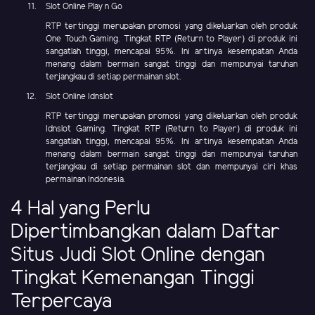
Slot Online Play n Go
RTP tertinggi merupakan promosi yang dikeluarkan oleh produk
One Touch Gaming. Tingkat RTP (Return to Player) di produk ini
sangatlah tinggi, mencapai 95%. Ini artinya kesempatan Anda
menang dalam bermain sangat tinggi dan mempunyai taruhan
terjangkau di setiap permainan slot.
Slot Online Idnslot
RTP tertinggi merupakan promosi yang dikeluarkan oleh produk
Idnslot Gaming. Tingkat RTP (Return to Player) di produk ini
sangatlah tinggi, mencapai 95%. Ini artinya kesempatan Anda
menang dalam bermain sangat tinggi dan mempunyai taruhan
terjangkau di setiap permainan slot dan mempunyai ciri khas
permainan Indonesia.
4 Hal yang Perlu
Dipertimbangkan dalam Daftar
Situs Judi Slot Online dengan
Tingkat Kemenangan Tinggi
Terpercaya