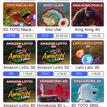
5D TOTO Macau POOLS
Shio Ular
King Kong 4D
08768
6119
2898
5:36:18
20:50:18
1:21:18
Amazon Lotto 3D
Amazon Lotto 5D
Lato Lato 3D
391
15247
900
1:16:18
3:16:18
1:16:18
Amazon Lotto 4D
Hongkong 4D Lotto
4D TOTO SINGAPORE POOLS