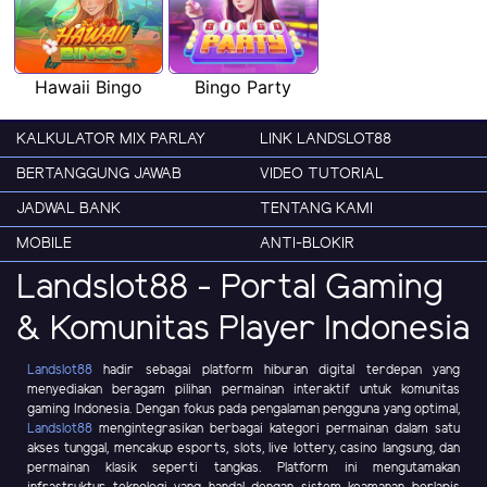
Hawaii Bingo
Bingo Party
KALKULATOR MIX PARLAY
LINK LANDSLOT88
BERTANGGUNG JAWAB
VIDEO TUTORIAL
JADWAL BANK
TENTANG KAMI
MOBILE
ANTI-BLOKIR
Landslot88 - Portal Gaming
& Komunitas Player Indonesia
Landslot88
hadir sebagai platform hiburan digital terdepan yang
menyediakan beragam pilihan permainan interaktif untuk komunitas
gaming Indonesia. Dengan fokus pada pengalaman pengguna yang optimal,
Landslot88
mengintegrasikan berbagai kategori permainan dalam satu
akses tunggal, mencakup esports, slots, live lottery, casino langsung, dan
permainan klasik seperti tangkas. Platform ini mengutamakan