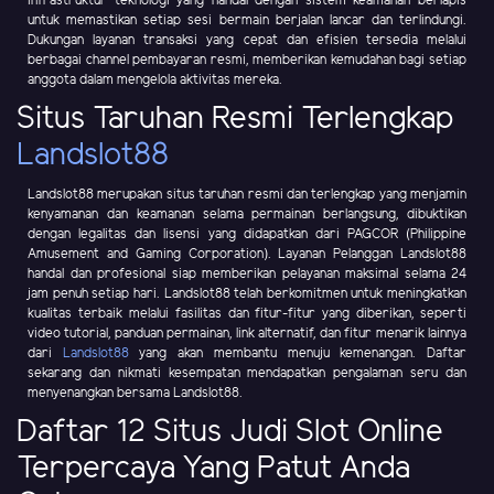
infrastruktur teknologi yang handal dengan sistem keamanan berlapis
untuk memastikan setiap sesi bermain berjalan lancar dan terlindungi.
Dukungan layanan transaksi yang cepat dan efisien tersedia melalui
berbagai channel pembayaran resmi, memberikan kemudahan bagi setiap
anggota dalam mengelola aktivitas mereka.
Situs Taruhan Resmi Terlengkap
Landslot88
Landslot88 merupakan situs taruhan resmi dan terlengkap yang menjamin
kenyamanan dan keamanan selama permainan berlangsung, dibuktikan
dengan legalitas dan lisensi yang didapatkan dari PAGCOR (Philippine
Amusement and Gaming Corporation). Layanan Pelanggan Landslot88
handal dan profesional siap memberikan pelayanan maksimal selama 24
jam penuh setiap hari. Landslot88 telah berkomitmen untuk meningkatkan
kualitas terbaik melalui fasilitas dan fitur-fitur yang diberikan, seperti
video tutorial, panduan permainan, link alternatif, dan fitur menarik lainnya
dari
Landslot88
yang akan membantu menuju kemenangan. Daftar
sekarang dan nikmati kesempatan mendapatkan pengalaman seru dan
menyenangkan bersama Landslot88.
Daftar 12 Situs Judi Slot Online
Terpercaya Yang Patut Anda