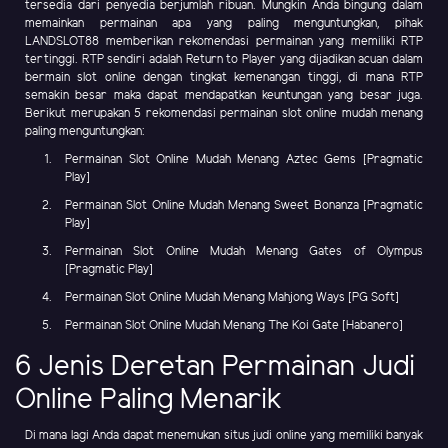
tersedia dari penyedia berjumlah ribuan. Mungkin Anda bingung dalam
memainkan permainan apa yang paling menguntungkan, pihak
LANDSLOT88 memberikan rekomendasi permainan yang memiliki RTP
tertinggi. RTP sendiri adalah Return to Player yang dijadikan acuan dalam
bermain slot online dengan tingkat kemenangan tinggi, di mana RTP
semakin besar maka dapat mendapatkan keuntungan yang besar juga.
Berikut merupakan 5 rekomendasi permainan slot online mudah menang
paling menguntungkan:
Permainan Slot Online Mudah Menang Aztec Gems [Pragmatic
Play]
Permainan Slot Online Mudah Menang Sweet Bonanza [Pragmatic
Play]
Permainan Slot Online Mudah Menang Gates of Olympus
[Pragmatic Play]
Permainan Slot Online Mudah Menang Mahjong Ways [PG Soft]
Permainan Slot Online Mudah Menang The Koi Gate [Habanero]
6 Jenis Deretan Permainan Judi
Online Paling Menarik
Di mana lagi Anda dapat menemukan situs judi online yang memiliki banyak