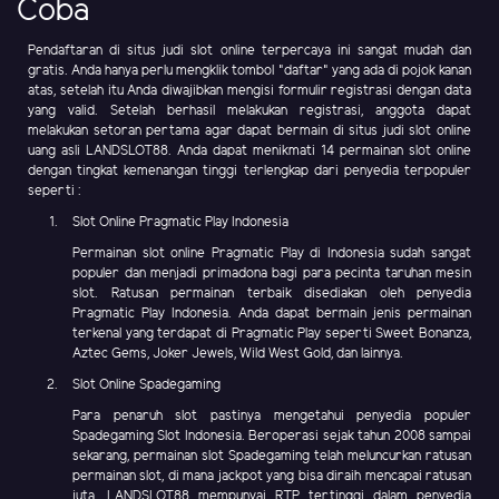
Coba
Pendaftaran di situs judi slot online terpercaya ini sangat mudah dan
gratis. Anda hanya perlu mengklik tombol "daftar" yang ada di pojok kanan
atas, setelah itu Anda diwajibkan mengisi formulir registrasi dengan data
yang valid. Setelah berhasil melakukan registrasi, anggota dapat
melakukan setoran pertama agar dapat bermain di situs judi slot online
uang asli LANDSLOT88. Anda dapat menikmati 14 permainan slot online
dengan tingkat kemenangan tinggi terlengkap dari penyedia terpopuler
seperti :
Slot Online Pragmatic Play Indonesia
Permainan slot online Pragmatic Play di Indonesia sudah sangat
populer dan menjadi primadona bagi para pecinta taruhan mesin
slot. Ratusan permainan terbaik disediakan oleh penyedia
Pragmatic Play Indonesia. Anda dapat bermain jenis permainan
terkenal yang terdapat di Pragmatic Play seperti Sweet Bonanza,
Aztec Gems, Joker Jewels, Wild West Gold, dan lainnya.
Slot Online Spadegaming
Para penaruh slot pastinya mengetahui penyedia populer
Spadegaming Slot Indonesia. Beroperasi sejak tahun 2008 sampai
sekarang, permainan slot Spadegaming telah meluncurkan ratusan
permainan slot, di mana jackpot yang bisa diraih mencapai ratusan
juta. LANDSLOT88 mempunyai RTP tertinggi dalam penyedia