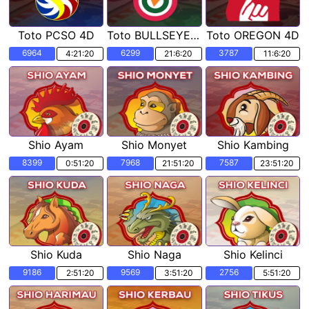
Toto PCSO 4D
Toto BULLSEYE 4D
Toto OREGON 4D
6964
6299
3787
4:21:18
21:6:18
11:6:18
Shio Ayam
Shio Monyet
Shio Kambing
8399
7968
7587
0:51:18
21:51:18
23:51:18
Shio Kuda
Shio Naga
Shio Kelinci
9186
9569
2756
2:51:18
3:51:18
5:51:18