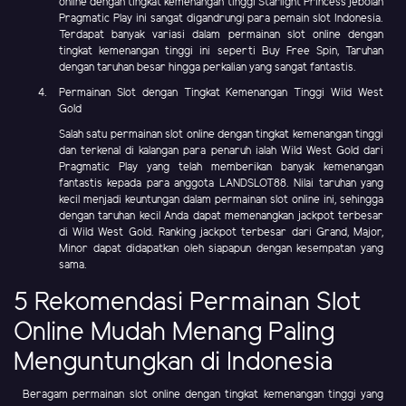
online dengan tingkat kemenangan tinggi Starlight Princess jebolan
Pragmatic Play ini sangat digandrungi para pemain slot Indonesia.
Terdapat banyak variasi dalam permainan slot online dengan
tingkat kemenangan tinggi ini seperti Buy Free Spin, Taruhan
dengan taruhan besar hingga perkalian yang sangat fantastis.
Permainan Slot dengan Tingkat Kemenangan Tinggi Wild West
Gold
Salah satu permainan slot online dengan tingkat kemenangan tinggi
dan terkenal di kalangan para penaruh ialah Wild West Gold dari
Pragmatic Play yang telah memberikan banyak kemenangan
fantastis kepada para anggota LANDSLOT88. Nilai taruhan yang
kecil menjadi keuntungan dalam permainan slot online ini, sehingga
dengan taruhan kecil Anda dapat memenangkan jackpot terbesar
di Wild West Gold. Ranking jackpot terbesar dari Grand, Major,
Minor dapat didapatkan oleh siapapun dengan kesempatan yang
sama.
5 Rekomendasi Permainan Slot
Online Mudah Menang Paling
Menguntungkan di Indonesia
Beragam permainan slot online dengan tingkat kemenangan tinggi yang