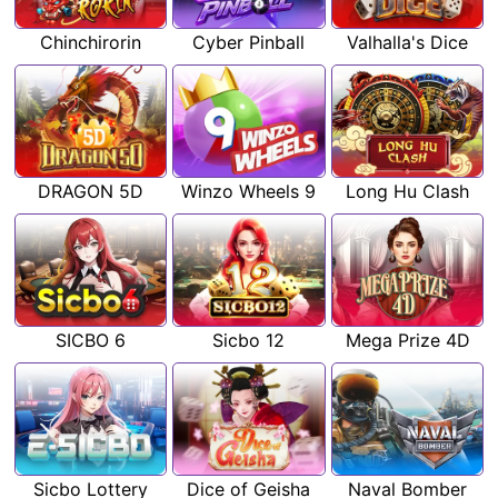
Chinchirorin
Cyber Pinball
Valhalla's Dice
DRAGON 5D
Winzo Wheels 9
Long Hu Clash
SICBO 6
Sicbo 12
Mega Prize 4D
Sicbo Lottery
Dice of Geisha
Naval Bomber