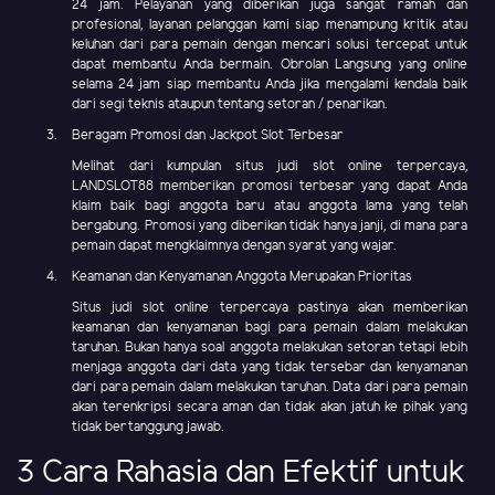
24 jam. Pelayanan yang diberikan juga sangat ramah dan
profesional, layanan pelanggan kami siap menampung kritik atau
keluhan dari para pemain dengan mencari solusi tercepat untuk
dapat membantu Anda bermain. Obrolan Langsung yang online
selama 24 jam siap membantu Anda jika mengalami kendala baik
dari segi teknis ataupun tentang setoran / penarikan.
Beragam Promosi dan Jackpot Slot Terbesar
Melihat dari kumpulan situs judi slot online terpercaya,
LANDSLOT88 memberikan promosi terbesar yang dapat Anda
klaim baik bagi anggota baru atau anggota lama yang telah
bergabung. Promosi yang diberikan tidak hanya janji, di mana para
pemain dapat mengklaimnya dengan syarat yang wajar.
Keamanan dan Kenyamanan Anggota Merupakan Prioritas
Situs judi slot online terpercaya pastinya akan memberikan
keamanan dan kenyamanan bagi para pemain dalam melakukan
taruhan. Bukan hanya soal anggota melakukan setoran tetapi lebih
menjaga anggota dari data yang tidak tersebar dan kenyamanan
dari para pemain dalam melakukan taruhan. Data dari para pemain
akan terenkripsi secara aman dan tidak akan jatuh ke pihak yang
tidak bertanggung jawab.
3 Cara Rahasia dan Efektif untuk