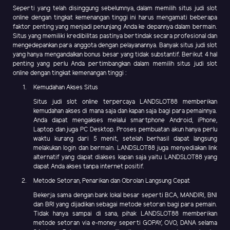
Seperti yang telah disinggung sebelumnya, dalam memilih situs judi slot
online dengan tingkat kemenangan tinggi ini harus mengamati beberapa
faktor penting yang menjadi penunjang Anda ke depannya dalam bermain.
Situs yang memiliki kredibilitas pastinya bertindak secara profesional dan
mengedepankan para anggota dengan pelayanannya. Banyak situs judi slot
yang hanya mengandalkan bonus besar yang tidak substantif. Berikut 4 hal
penting yang perlu Anda pertimbangkan dalam memilih situs judi slot
online dengan tingkat kemenangan tinggi :
Kemudahan Akses Situs
Situs judi slot online terpercaya LANDSLOT88 memberikan
kemudahan akses di mana saja dan kapan saja bagi para pemainnya.
Anda dapat mengakses melalui smartphone Android, iPhone,
Laptop dan juga PC Desktop. Proses pembuatan akun hanya perlu
waktu kurang dari 5 menit, setelah berhasil dapat langsung
melakukan login dan bermain. LANDSLOT88 juga menyediakan link
alternatif yang dapat diakses kapan saja yaitu LANDSLOT88 yang
dapat Anda akses tanpa internet positif.
Metode Setoran, Penarikan dan Obrolan Langsung Cepat
Bekerja sama dengan bank lokal besar seperti BCA, MANDIRI, BNI
dan BRI yang dijadikan sebagai metode setoran bagi para pemain.
Tidak hanya sampai di sana, pihak LANDSLOT88 memberikan
metode setoran via e-money seperti GOPAY, OVO, DANA selama