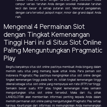
campur variasi taruhan Anda dengan sesekali melakukan taruhan
kecil dan besar di setiap putaran slot. Menurut pengalaman,
dengan cara tersebut jackpot major, minor dan grand dapat Anda
raih.
Mengenal 4 Permainan Slot
dengan Tingkat Kemenangan
Tinggi Hari ini di Situs Slot Online
Paling Menguntungkan Pragmatic
Play
Begitu banyaknya situs slot online pastinya membuat Anda bingung dalam
memilih satu situs yang memang layak untuk Anda. Para pemain slot
Indonesia Pragmatic Play pastinya menginginkan situs slot online dengan
tingkat kemenangan tinggi pada hari ini. Istilah tingkat kemenangan tinggi
dikenal sebagai situs slot online yang mempunyai win rate (RTP) tertinggi.
Semakin besar suatu RTP atau tingkat kemenangan maka semakin
menguntungkan situs slot online tersebut. Maka dari itu, pihak
LANDSLOT88 akan memberikan informasi penting kepada Anda dalam
memilih permainan slot online paling menguntungkan Pragmatic Play setiap
harinya. Keuntungan dari informasi ini memungkinkan Anda memenangkan