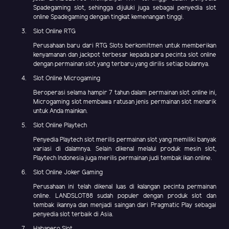
Spadegaming slot, sehingga dijuluki juga sebagai penyedia slot
online Spadegaming dengan tingkat kemenangan tinggi.
Slot Online RTG
Perusahaan baru dari RTG Slots berkomitmen untuk memberikan
kenyamanan dan jackpot terbesar kepada para pecinta slot online
dengan permainan slot yang terbaru yang dirilis setiap bulannya.
Slot Online Microgaming
Beroperasi selama hampir 7 tahun dalam permainan slot online ini,
Microgaming slot membawa ratusan jenis permainan slot menarik
untuk Anda mainkan.
Slot Online Playtech
Penyedia Playtech slot merilis permainan slot yang memiliki banyak
variasi di dalamnya. Selain dikenal melalui produk mesin slot,
Playtech Indonesia juga merilis permainan judi tembak ikan online.
Slot Online Joker Gaming
Perusahaan ini telah dikenal luas di kalangan pecinta permainan
online. LANDSLOT88 sudah populer dengan produk slot dan
tembak ikannya dan menjadi saingan dari Pragmatic Play sebagai
penyedia slot terbaik di Asia.
Habanero Slot