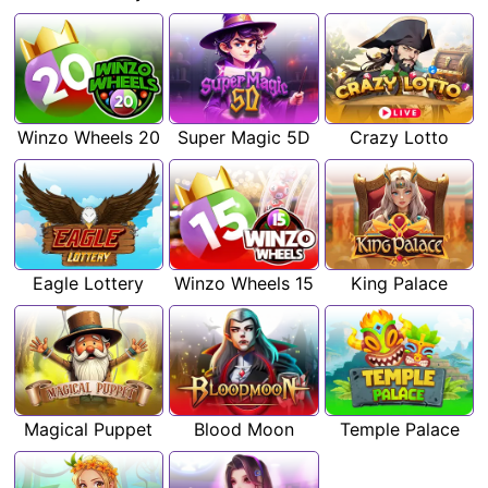
Winzo Wheels 20
Super Magic 5D
Crazy Lotto
Eagle Lottery
Winzo Wheels 15
King Palace
Magical Puppet
Blood Moon
Temple Palace