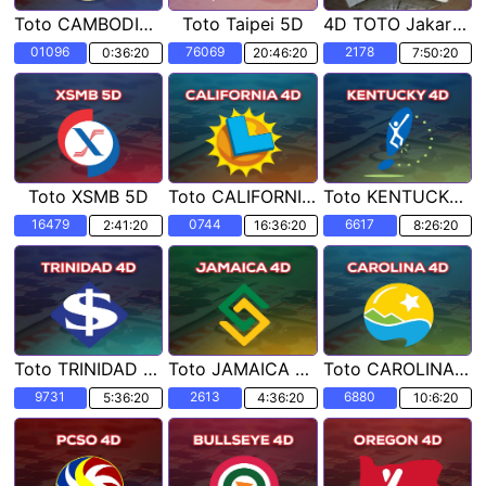
Toto CAMBODIA 5D
Toto Taipei 5D
4D TOTO Jakarta POOLS
01096
76069
2178
0:36:18
20:46:18
7:50:18
Toto XSMB 5D
Toto CALIFORNIA 4D
Toto KENTUCKY 4D
16479
0744
6617
2:41:18
16:36:18
8:26:18
Toto TRINIDAD & TOBAGO 4D
Toto JAMAICA 4D
Toto CAROLINA 4D
9731
2613
6880
5:36:18
4:36:18
10:6:18