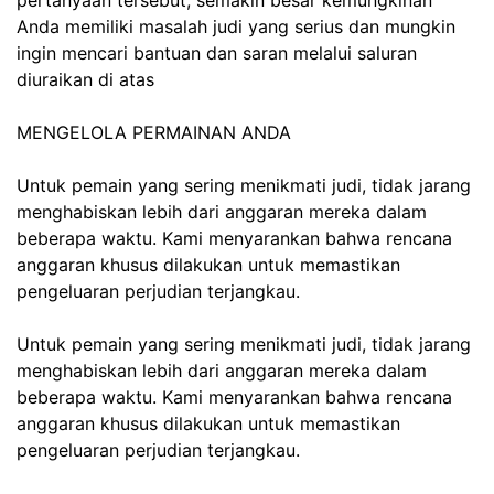
pertanyaan tersebut, semakin besar kemungkinan
Anda memiliki masalah judi yang serius dan mungkin
ingin mencari bantuan dan saran melalui saluran
diuraikan di atas
MENGELOLA PERMAINAN ANDA
Untuk pemain yang sering menikmati judi, tidak jarang
menghabiskan lebih dari anggaran mereka dalam
beberapa waktu. Kami menyarankan bahwa rencana
anggaran khusus dilakukan untuk memastikan
pengeluaran perjudian terjangkau.
Untuk pemain yang sering menikmati judi, tidak jarang
menghabiskan lebih dari anggaran mereka dalam
beberapa waktu. Kami menyarankan bahwa rencana
anggaran khusus dilakukan untuk memastikan
pengeluaran perjudian terjangkau.