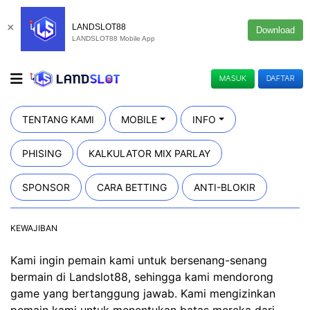
×
LANDSLOT88
Download
LANDSLOT88 Mobile App
MASUK
DAFTAR
TENTANG KAMI
MOBILE
INFO
PHISING
KALKULATOR MIX PARLAY
SPONSOR
CARA BETTING
ANTI-BLOKIR
KEWAJIBAN
Kami ingin pemain kami untuk bersenang-senang
bermain di Landslot88, sehingga kami mendorong
game yang bertanggung jawab. Kami mengizinkan