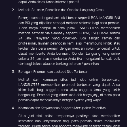
dapat Anda akses tanpa internet positif.
Metode Setoran, Penarikan dan Obrolan Langsung Cepat
Bekerja sama dengan bank lokal besar seperti BCA, MANDIRI, BNI
dan BRI yang dijadikan sebagai metode setoran bagi para pemain.
Tidak hanya sampai di sana, pihak LANDSLOT88 memberikan
metode setoran via e-money seperti GOPAY, OVO, DANA selama
24 jam. Pelayanan yang diberikan juga sangat ramah dan
profesional, layanan pelanggan kami siap menampung kritik atau
keluhan dari para pemain dengan mencari solusi tercepat untuk
dapat membantu Anda bermain. Obrolan Langsung yang online
selama 24 jam siap membantu Anda jika mengalami kendala baik
dari segi teknis ataupun tentang setoran / penarikan.
Beragam Promosi dan Jackpot Slot Terbesar
Melihat dari kumpulan situs judi slot online terpercaya,
LANDSLOT88 memberikan promosi terbesar yang dapat Anda
klaim baik bagi anggota baru atau anggota lama yang telah
bergabung. Promosi yang diberikan tidak hanya janji, di mana para
pemain dapat mengklaimnya dengan syarat yang wajar.
Keamanan dan Kenyamanan Anggota Merupakan Prioritas
Situs judi slot online terpercaya pastinya akan memberikan
keamanan dan kenyamanan bagi para pemain dalam melakukan
taruhan. Bukan hanya soal anggota melakukan setoran tetapi lebih