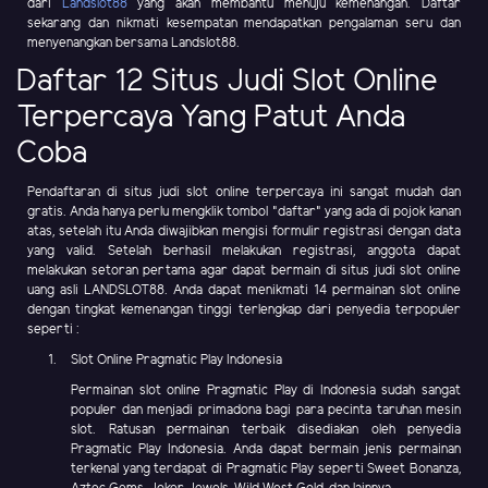
dari
Landslot88
yang akan membantu menuju kemenangan. Daftar
sekarang dan nikmati kesempatan mendapatkan pengalaman seru dan
menyenangkan bersama Landslot88.
Daftar 12 Situs Judi Slot Online
Terpercaya Yang Patut Anda
Coba
Pendaftaran di situs judi slot online terpercaya ini sangat mudah dan
gratis. Anda hanya perlu mengklik tombol "daftar" yang ada di pojok kanan
atas, setelah itu Anda diwajibkan mengisi formulir registrasi dengan data
yang valid. Setelah berhasil melakukan registrasi, anggota dapat
melakukan setoran pertama agar dapat bermain di situs judi slot online
uang asli LANDSLOT88. Anda dapat menikmati 14 permainan slot online
dengan tingkat kemenangan tinggi terlengkap dari penyedia terpopuler
seperti :
Slot Online Pragmatic Play Indonesia
Permainan slot online Pragmatic Play di Indonesia sudah sangat
populer dan menjadi primadona bagi para pecinta taruhan mesin
slot. Ratusan permainan terbaik disediakan oleh penyedia
Pragmatic Play Indonesia. Anda dapat bermain jenis permainan
terkenal yang terdapat di Pragmatic Play seperti Sweet Bonanza,