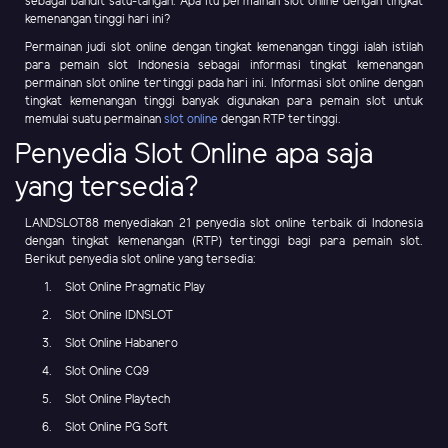
sebagai bandit satu-tangan. Apa itu permainan slot online dengan tingkat
kemenangan tinggi hari ini?
Permainan judi slot online dengan tingkat kemenangan tinggi ialah istilah
para pemain slot Indonesia sebagai informasi tingkat kemenangan
permainan slot online tertinggi pada hari ini. Informasi slot online dengan
tingkat kemenangan tinggi banyak digunakan para pemain slot untuk
memulai suatu permainan
slot online
dengan RTP tertinggi.
Penyedia Slot Online apa saja
yang tersedia?
LANDSLOT88 menyediakan 21 penyedia slot online terbaik di Indonesia
dengan tingkat kemenangan (RTP) tertinggi bagi para pemain slot.
Berikut penyedia slot online yang tersedia:
Slot Online Pragmatic Play
Slot Online IDNSLOT
Slot Online Habanero
Slot Online CQ9
Slot Online Playtech
Slot Online PG Soft