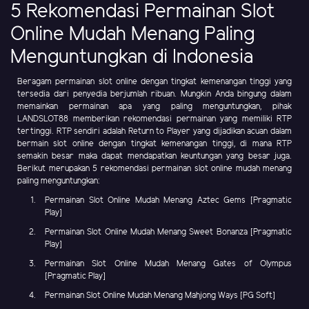
5 Rekomendasi Permainan Slot
Online Mudah Menang Paling
Menguntungkan di Indonesia
Beragam permainan slot online dengan tingkat kemenangan tinggi yang
tersedia dari penyedia berjumlah ribuan. Mungkin Anda bingung dalam
memainkan permainan apa yang paling menguntungkan, pihak
LANDSLOT88 memberikan rekomendasi permainan yang memiliki RTP
tertinggi. RTP sendiri adalah Return to Player yang dijadikan acuan dalam
bermain slot online dengan tingkat kemenangan tinggi, di mana RTP
semakin besar maka dapat mendapatkan keuntungan yang besar juga.
Berikut merupakan 5 rekomendasi permainan slot online mudah menang
paling menguntungkan:
Permainan Slot Online Mudah Menang Aztec Gems [Pragmatic
Play]
Permainan Slot Online Mudah Menang Sweet Bonanza [Pragmatic
Play]
Permainan Slot Online Mudah Menang Gates of Olympus
[Pragmatic Play]
Permainan Slot Online Mudah Menang Mahjong Ways [PG Soft]