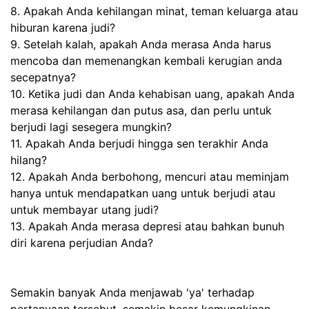
8. Apakah Anda kehilangan minat, teman keluarga atau
hiburan karena judi?
9. Setelah kalah, apakah Anda merasa Anda harus
mencoba dan memenangkan kembali kerugian anda
secepatnya?
10. Ketika judi dan Anda kehabisan uang, apakah Anda
merasa kehilangan dan putus asa, dan perlu untuk
berjudi lagi sesegera mungkin?
11. Apakah Anda berjudi hingga sen terakhir Anda
hilang?
12. Apakah Anda berbohong, mencuri atau meminjam
hanya untuk mendapatkan uang untuk berjudi atau
untuk membayar utang judi?
13. Apakah Anda merasa depresi atau bahkan bunuh
diri karena perjudian Anda?
Semakin banyak Anda menjawab 'ya' terhadap