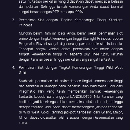
satu ini, tetapi perkalian yang didapatkan dapat mencapai belasan
dan puluhan. Sehingga jumlah kemenangan Anda dapat bernilai
sangat besar dengan RTP mencapai 90%.
Permainan Slot dengan Tingkat Kemenangan Tinggi Starlight
Princess
Mungkin belum familiar bagi Anda, benar sekali permainan slot
online dengan tingkat kemenangan tinggi Starlight Princess jebolan
Pragmatic Play ini sangat digandrungi para pemain slot Indonesia.
Terdapat banyak variasi dalam permainan slot online dengan
tingkat kemenangan tinggi ini seperti Buy Free Spin, Taruhan
dengan taruhan besar hingga perkalian yang sangat fantastis.
Permainan Slot dengan Tingkat Kemenangan Tinggi Wild West
Gold
Salah satu permainan slot online dengan tingkat kemenangan tinggi
dan terkenal di kalangan para penaruh ialah Wild West Gold dari
Pragmatic Play yang telah memberikan banyak kemenangan
fantastis kepada para anggota LANDSLOT88. Nilai taruhan yang
kecil menjadi keuntungan dalam permainan slot online ini, sehingga
dengan taruhan kecil Anda dapat memenangkan jackpot terbesar
di Wild West Gold. Ranking jackpot terbesar dari Grand, Major,
Minor dapat didapatkan oleh siapapun dengan kesempatan yang
sama.