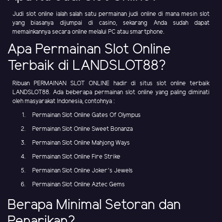
Judi slot online ialah salah satu permainan judi online di mana mesin slot
yang biasanya dijumpai di casino, sekarang Anda sudah dapat
memainkannya secara online melalui PC atau smartphone.
Apa Permainan Slot Online
Terbaik di LANDSLOT88?
Ribuan PERMAINAN SLOT ONLINE hadir di situs slot online terbaik
LANDSLOT88. Ada beberapa permainan slot online yang paling diminati
oleh masyarakat Indonesia, contohnya :
Permainan Slot Online Gates Of Olympus
Permainan Slot Online Sweet Bonanza
Permainan Slot Online Mahjong Ways
Permainan Slot Online Fire Strike
Permainan Slot Online Joker's Jewels
Permainan Slot Online Aztec Gems
Berapa Minimal Setoran dan
Penarikan?