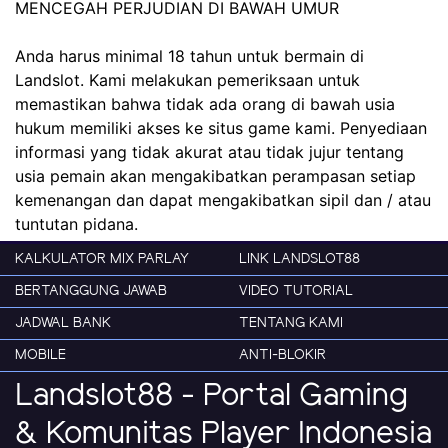
MENCEGAH PERJUDIAN DI BAWAH UMUR
Anda harus minimal 18 tahun untuk bermain di
Landslot. Kami melakukan pemeriksaan untuk
memastikan bahwa tidak ada orang di bawah usia
hukum memiliki akses ke situs game kami. Penyediaan
informasi yang tidak akurat atau tidak jujur tentang
usia pemain akan mengakibatkan perampasan setiap
kemenangan dan dapat mengakibatkan sipil dan / atau
tuntutan pidana.
KALKULATOR MIX PARLAY
LINK LANDSLOT88
BERTANGGUNG JAWAB
VIDEO TUTORIAL
JADWAL BANK
TENTANG KAMI
MOBILE
ANTI-BLOKIR
Landslot88 - Portal Gaming
& Komunitas Player Indonesia