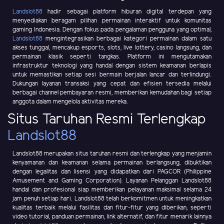
Landslot88
hadir sebagai platform hiburan digital terdepan yang
menyediakan beragam pilihan permainan interaktif untuk komunitas
gaming Indonesia. Dengan fokus pada pengalaman pengguna yang optimal,
Landslot88
mengintegrasikan berbagai kategori permainan dalam satu
akses tunggal, mencakup esports, slots, live lottery, casino langsung, dan
permainan klasik seperti tangkas. Platform ini mengutamakan
infrastruktur teknologi yang handal dengan sistem keamanan berlapis
untuk memastikan setiap sesi bermain berjalan lancar dan terlindungi.
Dukungan layanan transaksi yang cepat dan efisien tersedia melalui
berbagai channel pembayaran resmi, memberikan kemudahan bagi setiap
anggota dalam mengelola aktivitas mereka.
Situs Taruhan Resmi Terlengkap
Landslot88
Landslot88 merupakan situs taruhan resmi dan terlengkap yang menjamin
kenyamanan dan keamanan selama permainan berlangsung, dibuktikan
dengan legalitas dan lisensi yang didapatkan dari PAGCOR (Philippine
Amusement and Gaming Corporation). Layanan Pelanggan Landslot88
handal dan profesional siap memberikan pelayanan maksimal selama 24
jam penuh setiap hari. Landslot88 telah berkomitmen untuk meningkatkan
kualitas terbaik melalui fasilitas dan fitur-fitur yang diberikan, seperti
video tutorial, panduan permainan, link alternatif, dan fitur menarik lainnya