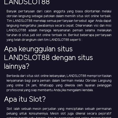
LANDSLOT88
Banyak pertanyaan dari calon anggota yang biasa dilontarkan melalui
obrolan langsung sebagai patokan dalam memilih situs slot online terbaik.
Tim LANDSLOT88 merekap semua pertanyaan tersebut agar Anda dapat
langsung mengetahui jawabannya secara cepat. Dikarenakan visi dan misi
LANDSLOT88 adalah menjaga kenyamanan pemain selama melakukan
taruhan di situs judi slot online terbaik ini. Berikut beberapa pertanyaan
yang telah dirangkum oleh tim LANDSLOT88 seperti :
Apa keunggulan situs
LANDSLOT88 dengan situs
lainnya?
Berbeda dari situs slot online kebanyakan, LANDSLOT88 memprioritaskan
kenyamanan bagi para pemain dalam bermain melalui Obrolan Langsung
yang online 24 jam, Whatsapp yang dikelola oleh layanan pelanggan
profesional yang siap membantu Anda jika mengalami kendala.
Apa itu Slot?
Slot ialah sebuah mesin perjudian yang menciptakan sebuah permainan
peluang untuk konsumennya. Mesin slot juga dikenal secara pejoratif