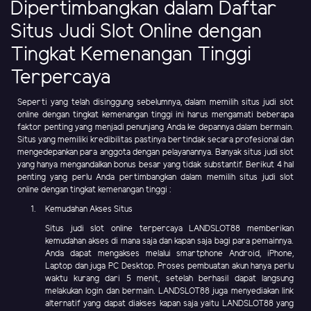
Dipertimbangkan dalam Daftar
Situs Judi Slot Online dengan
Tingkat Kemenangan Tinggi
Terpercaya
Seperti yang telah disinggung sebelumnya, dalam memilih situs judi slot
online dengan tingkat kemenangan tinggi ini harus mengamati beberapa
faktor penting yang menjadi penunjang Anda ke depannya dalam bermain.
Situs yang memiliki kredibilitas pastinya bertindak secara profesional dan
mengedepankan para anggota dengan pelayanannya. Banyak situs judi slot
yang hanya mengandalkan bonus besar yang tidak substantif. Berikut 4 hal
penting yang perlu Anda pertimbangkan dalam memilih situs judi slot
online dengan tingkat kemenangan tinggi :
Kemudahan Akses Situs
Situs judi slot online terpercaya LANDSLOT88 memberikan
kemudahan akses di mana saja dan kapan saja bagi para pemainnya.
Anda dapat mengakses melalui smartphone Android, iPhone,
Laptop dan juga PC Desktop. Proses pembuatan akun hanya perlu
waktu kurang dari 5 menit, setelah berhasil dapat langsung
melakukan login dan bermain. LANDSLOT88 juga menyediakan link
alternatif yang dapat diakses kapan saja yaitu LANDSLOT88 yang