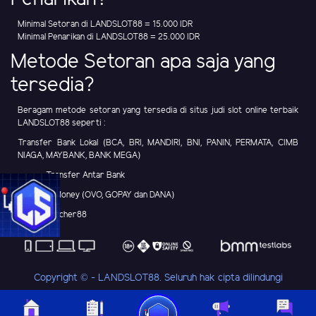
Minimal Setoran di LANDSLOT88 = 15.000 IDR
Minimal Penarikan di LANDSLOT88 = 25.000 IDR
Metode Setoran apa saja yang
tersedia?
Beragam metode setoran yang tersedia di situs judi slot online terbaik
LANDSLOT88 seperti :
Transfer Bank Lokal (BCA, BRI, MANDIRI, BNI, PANIN, PERMATA, CIMB
NIAGA, MAYBANK, BANK MEGA)
Transfer Antar Bank
E-Money (OVO, GOPAY dan DANA)
Voucher88
Copyright © - LANDSLOT88. Seluruh hak cipta dilindungi