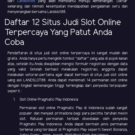
dari
Landslot88
yang akan membantu menuju kemenangan. Daftar
sekarang dan nikmati kesempatan mendapatkan pengalaman seru dan
menyenangkan bersama Landslot88.
Daftar 12 Situs Judi Slot Online
Terpercaya Yang Patut Anda
Coba
Pendaftaran di situs judi slot online terpercaya ini sangat mudah dan
gratis. Anda hanya perlu mengklik tombol "daftar" yang ada di pojok kanan
atas, setelah itu Anda diwajibkan mengisi formulir registrasi dengan data
yang valid. Setelah berhasil melakukan registrasi, anggota dapat
melakukan setoran pertama agar dapat bermain di situs judi slot online
uang asli LANDSLOT88. Anda dapat menikmati 14 permainan slot online
dengan tingkat kemenangan tinggi terlengkap dari penyedia terpopuler
seperti :
Slot Online Pragmatic Play Indonesia
Permainan slot online Pragmatic Play di Indonesia sudah sangat
populer dan menjadi primadona bagi para pecinta taruhan mesin
slot. Ratusan permainan terbaik disediakan oleh penyedia
Pragmatic Play Indonesia. Anda dapat bermain jenis permainan
terkenal yang terdapat di Pragmatic Play seperti Sweet Bonanza,