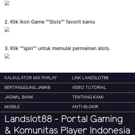
2. Klik ikon Game ""Slots"" favorit kamu
3. Klik ""spin"" untuk memulai permainan slots.
KALKULATOR MIX PARLAY
LINK LANDSLOT88
BERTANGGUNG JAWAB
VIDEO TUTORIAL
JADWAL BANK
TENTANG KAMI
MOBILE
ANTI-BLOKIR
Landslot88 - Portal Gaming
& Komunitas Player Indonesia