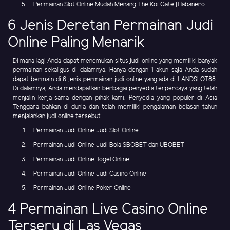
Permainan Slot Online Mudah Menang The Koi Gate [Habanero]
6 Jenis Deretan Permainan Judi
Online Paling Menarik
Di mana lagi Anda dapat menemukan situs judi online yang memiliki banyak
permainan sekaligus di dalamnya. Hanya dengan 1 akun saja Anda sudah
dapat bermain di 6 jenis permainan judi online yang ada di LANDSLOT88.
Di dalamnya, Anda mendapatkan berbagai penyedia terpercaya yang telah
menjalin kerja sama dengan pihak kami. Penyedia yang populer di Asia
Tenggara bahkan di dunia dan telah memiliki pengalaman belasan tahun
menjalankan judi online tersebut.
Permainan Judi Online Judi Slot Online
Permainan Judi Online Judi Bola SBOBET dan UBOBET
Permainan Judi Online Togel Online
Permainan Judi Online Judi Casino Online
Permainan Judi Online Poker Online
4 Permainan Live Casino Online
Terseru di Las Vegas