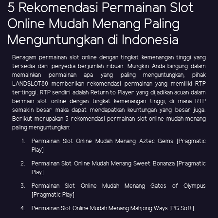
5 Rekomendasi Permainan Slot
Online Mudah Menang Paling
Menguntungkan di Indonesia
Beragam permainan slot online dengan tingkat kemenangan tinggi yang
tersedia dari penyedia berjumlah ribuan. Mungkin Anda bingung dalam
memainkan permainan apa yang paling menguntungkan, pihak
LANDSLOT88 memberikan rekomendasi permainan yang memiliki RTP
tertinggi. RTP sendiri adalah Return to Player yang dijadikan acuan dalam
bermain slot online dengan tingkat kemenangan tinggi, di mana RTP
semakin besar maka dapat mendapatkan keuntungan yang besar juga.
Berikut merupakan 5 rekomendasi permainan slot online mudah menang
paling menguntungkan:
Permainan Slot Online Mudah Menang Aztec Gems [Pragmatic
Play]
Permainan Slot Online Mudah Menang Sweet Bonanza [Pragmatic
Play]
Permainan Slot Online Mudah Menang Gates of Olympus
[Pragmatic Play]
Permainan Slot Online Mudah Menang Mahjong Ways [PG Soft]