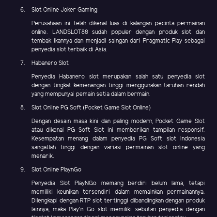
Slot Online Joker Gaming
Perusahaan ini telah dikenal luas di kalangan pecinta permainan
online. LANDSLOT88 sudah populer dengan produk slot dan
tembak ikannya dan menjadi saingan dari Pragmatic Play sebagai
penyedia slot terbaik di Asia.
Habanero Slot
Penyedia Habanero slot merupakan salah satu penyedia slot
dengan tingkat kemenangan tinggi menggunakan taruhan rendah
yang mempunyai pemain setia dalam bermain.
Slot Online PG Soft (Pocket Game Slot Online)
Dengan desain masa kini dan paling modern, Pocket Game Slot
atau dikenal PG Soft Slot ini memberikan tampilan responsif.
Kesempatan menang dalam penyedia PG Soft slot Indonesia
sangatlah tinggi dengan variasi permainan slot online yang
menarik.
Slot Online PlaynGo
Penyedia Slot PlayNGo memang berdiri belum lama, tetapi
memiliki keunikan tersendiri dalam memainkan permainannya.
Dilengkapi dengan RTP slot tertinggi dibandingkan dengan produk
lainnya, maka Play'n Go slot memiliki sebutan penyedia dengan