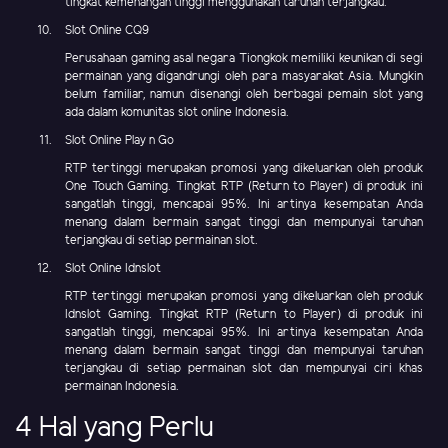
tingkat kemenangan tinggi menggunakan taruhan terjangkau.
Slot Online CQ9
Perusahaan gaming asal negara Tiongkok memiliki keunikan di segi
permainan yang digandrungi oleh para masyarakat Asia. Mungkin
belum familiar, namun disenangi oleh berbagai pemain slot yang
ada dalam komunitas slot online Indonesia.
Slot Online Play n Go
RTP tertinggi merupakan promosi yang dikeluarkan oleh produk
One Touch Gaming. Tingkat RTP (Return to Player) di produk ini
sangatlah tinggi, mencapai 95%. Ini artinya kesempatan Anda
menang dalam bermain sangat tinggi dan mempunyai taruhan
terjangkau di setiap permainan slot.
Slot Online Idnslot
RTP tertinggi merupakan promosi yang dikeluarkan oleh produk
Idnslot Gaming. Tingkat RTP (Return to Player) di produk ini
sangatlah tinggi, mencapai 95%. Ini artinya kesempatan Anda
menang dalam bermain sangat tinggi dan mempunyai taruhan
terjangkau di setiap permainan slot dan mempunyai ciri khas
permainan Indonesia.
4 Hal yang Perlu