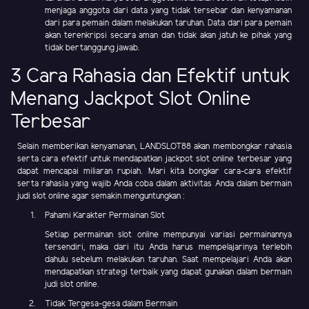
menjaga anggota dari data yang tidak tersebar dan kenyamanan
dari para pemain dalam melakukan taruhan. Data dari para pemain
akan terenkripsi secara aman dan tidak akan jatuh ke pihak yang
tidak bertanggung jawab.
3 Cara Rahasia dan Efektif untuk
Menang Jackpot Slot Online
Terbesar
Selain memberikan kenyamanan, LANDSLOT88 akan membongkar rahasia
serta cara efektif untuk mendapatkan jackpot slot online terbesar yang
dapat mencapai miliaran rupiah. Mari kita bongkar cara-cara efektif
serta rahasia yang wajib Anda coba dalam aktivitas Anda dalam bermain
judi slot online agar semakin menguntungkan :
Pahami Karakter Permainan Slot
Setiap permainan slot online mempunyai variasi permainannya
tersendiri, maka dari itu Anda harus mempelajarinya terlebih
dahulu sebelum melakukan taruhan. Saat mempelajari Anda akan
mendapatkan strategi terbaik yang dapat gunakan dalam bermain
judi slot online.
Tidak Tergesa-gesa dalam Bermain