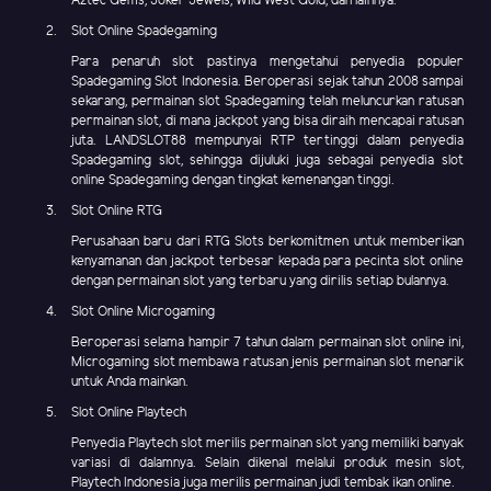
Aztec Gems, Joker Jewels, Wild West Gold, dan lainnya.
Slot Online Spadegaming
Para penaruh slot pastinya mengetahui penyedia populer
Spadegaming Slot Indonesia. Beroperasi sejak tahun 2008 sampai
sekarang, permainan slot Spadegaming telah meluncurkan ratusan
permainan slot, di mana jackpot yang bisa diraih mencapai ratusan
juta. LANDSLOT88 mempunyai RTP tertinggi dalam penyedia
Spadegaming slot, sehingga dijuluki juga sebagai penyedia slot
online Spadegaming dengan tingkat kemenangan tinggi.
Slot Online RTG
Perusahaan baru dari RTG Slots berkomitmen untuk memberikan
kenyamanan dan jackpot terbesar kepada para pecinta slot online
dengan permainan slot yang terbaru yang dirilis setiap bulannya.
Slot Online Microgaming
Beroperasi selama hampir 7 tahun dalam permainan slot online ini,
Microgaming slot membawa ratusan jenis permainan slot menarik
untuk Anda mainkan.
Slot Online Playtech
Penyedia Playtech slot merilis permainan slot yang memiliki banyak
variasi di dalamnya. Selain dikenal melalui produk mesin slot,
Playtech Indonesia juga merilis permainan judi tembak ikan online.